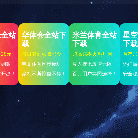
调取
子(中国官方网站)PG官方服务中您的数据安全，包括但不限于：
知