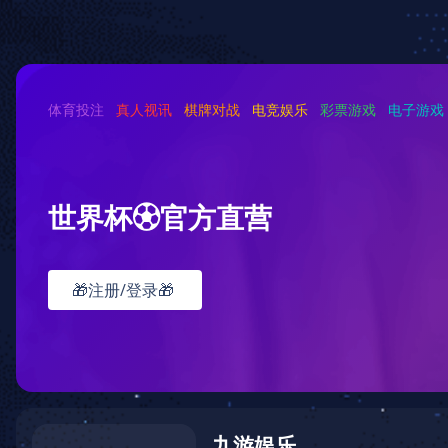
一、引言
pg官方网站平台为用户提供便
二、信息收集范围
我们可能收集以下信息：
注册信息：如手机号、昵称、