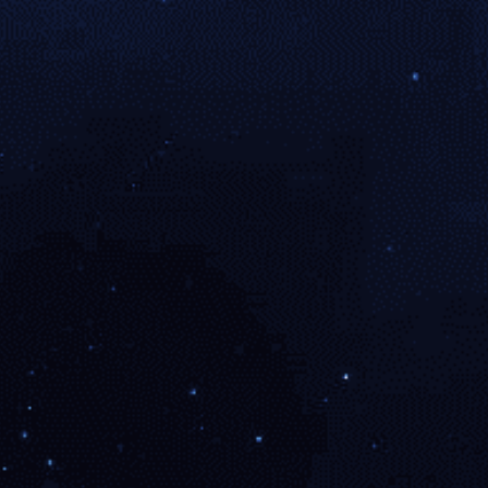
响应速度
0.18s
平均页面加载
pg官方网站
pg官方网站官方网站【KY1.AC】官网
厦
认证:手机版、app下载、登录入口、
su
官方网站、网页版、平台、网址、地
址、注册、娱乐，pg官方网站(中国)
官方网站欢迎大家选择真正的官方通
道，同时我们提供全天候7x24小时在