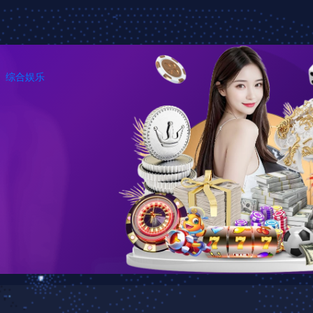
隐私政策
捷、实时的体育赛事内容，在保障服务体验的同时，我们高度重视个
头像等基础资料